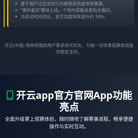
基于用户过往浏览行为推荐高热度体育赛事。
“猜你喜欢”模块上线，个性内容推送更贴合偏好。
冷启动时间优化，首页加载效率提升约 30%。
开云(中国) 将继续围绕用户需求迭代优化，为每一次体育观赛体验提
供稳定支持。
开云app官方官网App功能
亮点
全面升级掌上观赛体验，随时随地了解赛事进程，畅享便捷
操作与实时互动。