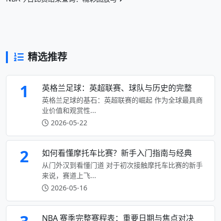
精选推荐
1
英格兰足球：英超联赛、球队与历史的完整
英格兰足球的基石：英超联赛的崛起 作为全球最具商
业价值和观赏性...
2026-05-22
2
如何看懂摩托车比赛？新手入门指南与经典
从门外汉到看懂门道 对于初次接触摩托车比赛的新手
来说，赛道上飞...
2026-05-16
NBA 赛季完整赛程表：重要日期与焦点对决