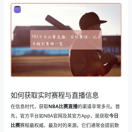
如何获取实时赛程与直播信息
在信息时代，获取
NBA比赛直播
的渠道非常多元。首
先，官方平台如NBA官网及其官方App，是获取
今日
比赛
赛程最权威、最及时的来源。它们通常会提前数