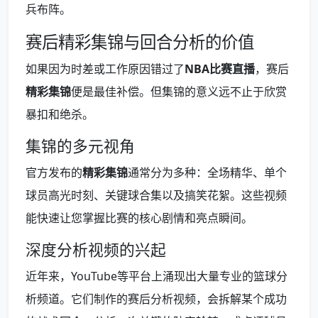
兵布阵。
赛后精彩集锦与回合分析的价值
如果因为时差或工作原因错过了
NBA比赛直播
，赛后
精彩集锦
便是最佳补偿。但集锦的意义远不止于欣赏
暴扣和绝杀。
集锦的多元视角
官方发布的
精彩集锦
通常分为多种：全场精华、单个
球员高光时刻、关键球合集以及搞笑花絮。这些视频
能快速让您掌握比赛的核心剧情和亮点瞬间。
深度分析视频的兴起
近年来，YouTube等平台上涌现出大量专业的篮球分
析频道。它们制作的赛后分析视频，会拆解某个成功