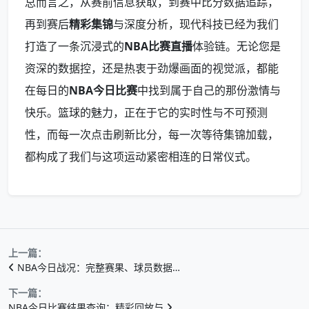
总而言之，从赛前信息获取，到赛中比分数据追踪，
再到赛后
精彩集锦
与深度分析，现代科技已经为我们
打造了一条沉浸式的
NBA比赛直播
体验链。无论您是
资深的数据控，还是热衷于劲爆画面的视觉派，都能
在每日的
NBA今日比赛
中找到属于自己的那份激情与
快乐。篮球的魅力，正在于它的实时性与不可预测
性，而每一次点击刷新比分，每一次等待集锦加载，
都构成了我们与这项运动紧密相连的日常仪式。
上一篇：
NBA今日战况：完整赛果、球员数据…
下一篇：
NBA今日比赛结果查询：精彩回放与