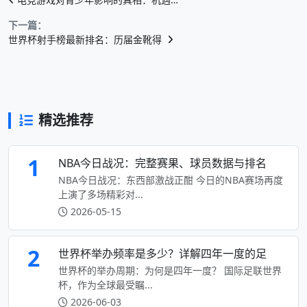
下一篇：
世界杯射手榜最新排名：历届金靴得
精选推荐
1
NBA今日战况：完整赛果、球员数据与排名
NBA今日战况：东西部激战正酣 今日的NBA赛场再度
上演了多场精彩对...
2026-05-15
2
世界杯举办频率是多少？详解四年一度的足
世界杯的举办周期：为何是四年一度？ 国际足联世界
杯，作为全球最受瞩...
2026-06-03