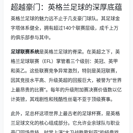
超越豪门：英格兰足球的深厚底蕴
英格兰足球的魅力远不止于几支豪门球队。其足球金
字塔体系健全，拥有超过140个联赛层级，成千上万
的俱乐部参与其中。
足球联赛系统
是英格兰足球的脊梁。在英超之下，英
格兰足球联赛（EFL）掌管着三个级别：英冠、英甲
和英乙。这些联赛竞争异常激烈，特别是英冠联赛，
因其竞技水平高、升级英超的回报巨大，被誉为“世界
上最昂贵的比赛”。每年的升级附加赛决赛价值数以亿
计英镑，其戏剧性和残酷性丝毫不亚于顶级赛事。
此外，足总杯这项世界上最古老的足球杯赛，是英格
兰足球文化的核心组成部分。它允许业余球队与职业
豪门同场竞技，时常上演“大卫战胜歌利亚”的经典戏