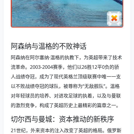
阿森纳与温格的不败神话
阿森纳在阿尔塞纳·温格的执教下，为英超带来了技术
流革命。2003-2004赛季，他们以26胜12平0负的骄
人战绩夺冠，成为了现代英格兰顶级联赛中唯一一支
以不败战绩夺冠的球队，被尊称为“无敌舰队”。温格
对年轻球员的培养、对进攻足球的执着，以及与曼联
的激烈竞争，构成了英超历史上最精彩的篇章之一。
切尔西与曼城：资本推动的新秩序
21世纪，外来资本的注入改变了英超的格局。俄罗斯