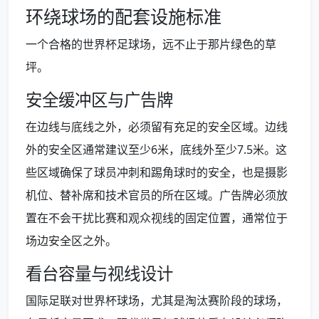
环绕球场的配套设施标准
一个合格的世界杯足球场，远不止于那片绿色的草
坪。
安全缓冲区与广告牌
在边线与底线之外，必须留有充足的安全区域。边线
外的安全区通常建议至少6米，底线外至少7.5米。这
些区域确保了球员冲刺和踢角球时的安全，也是摄影
机位、替补席和技术官员的所在区域。广告牌必须放
置在不会干扰比赛和观众视线的固定位置，通常位于
场边安全区之外。
看台容量与视线设计
国际足联对世界杯球场，尤其是淘汰赛阶段的球场，