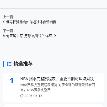
上一篇：
世界杯赞助商如何通过体育营销赢…
下一篇：
如何正确书写“足球”的球字？详细
精选推荐
1
NBA 赛季完整赛程表：重要日期与焦点对决
NBA赛季完整赛程表概览 对于全球的篮球爱好者而
言，NBA赛季完整赛...
2026-05-15