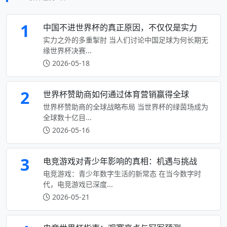
1
中国不进世界杯的真正原因，不仅仅是实力
实力之外的多重掣肘 当人们讨论中国足球为何长期无
缘世界杯决赛...
2026-05-18
2
世界杯赞助商如何通过体育营销赢得全球
世界杯赞助商的全球战略布局 当世界杯的绿茵场成为
全球数十亿目...
2026-05-16
3
电竞游戏对青少年影响的真相：机遇与挑战
电竞游戏：青少年数字生活的新常态 在当今数字时
代，电竞游戏已深度...
2026-05-21