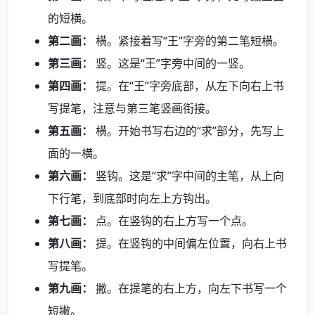
的短横。
第二画：
横。紧接着写“王”字旁的第二笔短横。
第三画：
竖。这是“王”字旁中间的一竖。
第四画：
提。在“王”字旁底部，从左下向右上书
写提笔，注意与第三笔竖画衔接。
第五画：
横。开始书写右边的“求”部分，先写上
面的一横。
第六画：
竖钩。这是“求”字中间的主笔，从上向
下行笔，到底部时向左上方钩出。
第七画：
点。在竖钩的右上方写一个点。
第八画：
提。在竖钩的中间偏左位置，向右上书
写提笔。
第九画：
撇。在提笔的右上方，向左下书写一个
短撇。