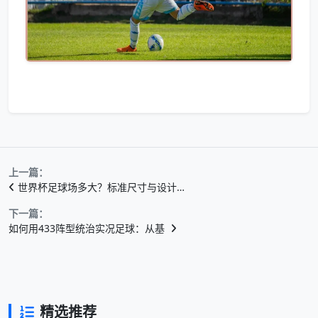
上一篇：
世界杯足球场多大？标准尺寸与设计…
下一篇：
如何用433阵型统治实况足球：从基
精选推荐