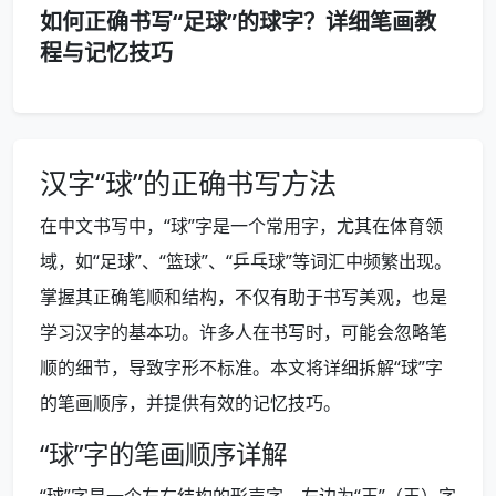
如何正确书写“足球”的球字？详细笔画教
程与记忆技巧
汉字“球”的正确书写方法
在中文书写中，“球”字是一个常用字，尤其在体育领
域，如“足球”、“篮球”、“乒乓球”等词汇中频繁出现。
掌握其正确笔顺和结构，不仅有助于书写美观，也是
学习汉字的基本功。许多人在书写时，可能会忽略笔
顺的细节，导致字形不标准。本文将详细拆解“球”字
的笔画顺序，并提供有效的记忆技巧。
“球”字的笔画顺序详解