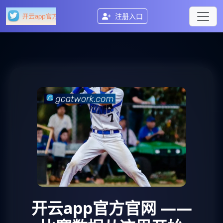
注册入口
开云app官方官网
——