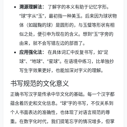
溯源理解法：
了解字的本义有助于记忆字形。
“球”字从“玉”，最初指一种美玉。后来因为球状物
体（如蹴鞠的球）是圆形的，与玉璧等形状有相
似之处，便引申为现在的含义。想到“玉”字旁的
由来，就不会写错左边的部首了。
应用强化法：
在具体词汇中反复书写，如“足
球”、“地球”、“星球”。在语境中练习，比单独抄
写生字效果更好，也能加深对字义的理解。
书写规范的文化意义
正确书写汉字是传承中华文化的基础。每一个汉字都
蕴含着历史和文化信息。“球”字的书写，不仅关系到
个人书面表达的准确性，也体现了对语言规范的尊
重。在数字化时代，我们提笔忘字的情况增多，但掌