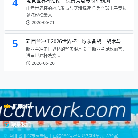
4
电竞世界杯指南：观赛亮点与冠军预测
电竞世界杯的核心看点与赛程解读 作为全球电子竞技
领域规模最大...
2026-05-21
5
新西兰冲击2026世界杯：球队备战、战术与
新西兰冲击世界杯的坚实根基 对于新西兰足球而言，
进军世界杯决赛...
2026-05-20
推荐网站
联系我们
河北省邯郸市高新区中山路980号星河湾7座4单元1839室