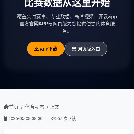
比赛数据从这里开始
覆盖实时赛事、专业数据、高清视频，
开云app
官方官网APP
与网页版为您提供便捷的体育服
务。
APP下载
网页版入口
首页
/
体育动态
/ 正文
2026-06-08 08:00
67 次阅读