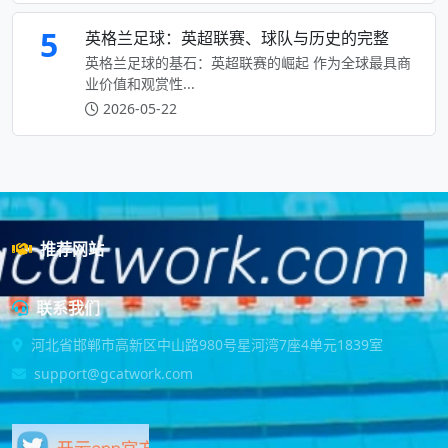
5
英格兰足球：英超联赛、球队与历史的完整
英格兰足球的基石：英超联赛的崛起 作为全球最具商
业价值和观赏性...
2026-05-22
推荐网站
联系我们
河北省邯郸市高新区中山路980号星河湾7座4单元1839室
support@gcatwork.com