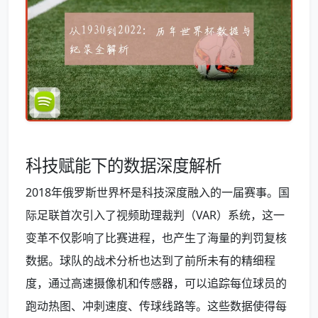
科技赋能下的数据深度解析
2018年俄罗斯世界杯是科技深度融入的一届赛事。国
际足联首次引入了视频助理裁判（VAR）系统，这一
变革不仅影响了比赛进程，也产生了海量的判罚复核
数据。球队的战术分析也达到了前所未有的精细程
度，通过高速摄像机和传感器，可以追踪每位球员的
跑动热图、冲刺速度、传球线路等。这些数据使得每