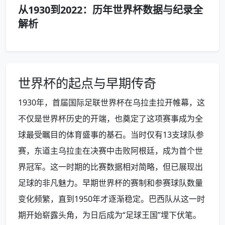
从1930到2022：历年世界杯数据与纪录全
解析
世界杯的起点与早期传奇
1930年，首届国际足联世界杯在乌拉圭拉开帷幕，这
不仅是世界杯历史的开端，也奠定了这项赛事成为全
球最受瞩目的体育盛事的基石。当时仅有13支球队参
赛，东道主乌拉圭在决赛中击败阿根廷，成为首个世
界冠军。这一时期的比赛数据相对简略，但已展现出
足球的非凡魅力。早期世界杯的赛制和参赛球队数量
变化频繁，直到1950年才逐渐稳定。巴西队从这一时
期开始崭露头角，为日后成为“足球王国”埋下伏笔。