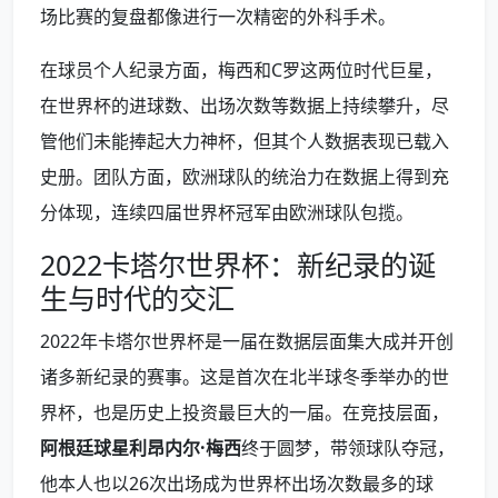
场比赛的复盘都像进行一次精密的外科手术。
在球员个人纪录方面，梅西和C罗这两位时代巨星，
在世界杯的进球数、出场次数等数据上持续攀升，尽
管他们未能捧起大力神杯，但其个人数据表现已载入
史册。团队方面，欧洲球队的统治力在数据上得到充
分体现，连续四届世界杯冠军由欧洲球队包揽。
2022卡塔尔世界杯：新纪录的诞
生与时代的交汇
2022年卡塔尔世界杯是一届在数据层面集大成并开创
诸多新纪录的赛事。这是首次在北半球冬季举办的世
界杯，也是历史上投资最巨大的一届。在竞技层面，
阿根廷球星利昂内尔·梅西
终于圆梦，带领球队夺冠，
他本人也以26次出场成为世界杯出场次数最多的球