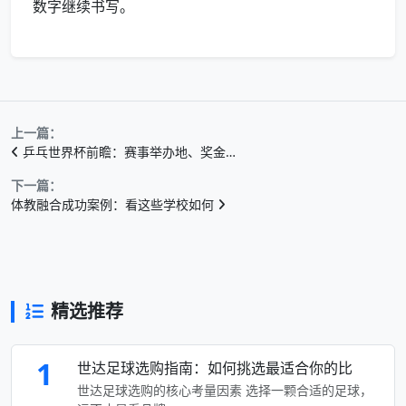
数字继续书写。
上一篇：
乒乓世界杯前瞻：赛事举办地、奖金…
下一篇：
体教融合成功案例：看这些学校如何
精选推荐
1
世达足球选购指南：如何挑选最适合你的比
世达足球选购的核心考量因素 选择一颗合适的足球，