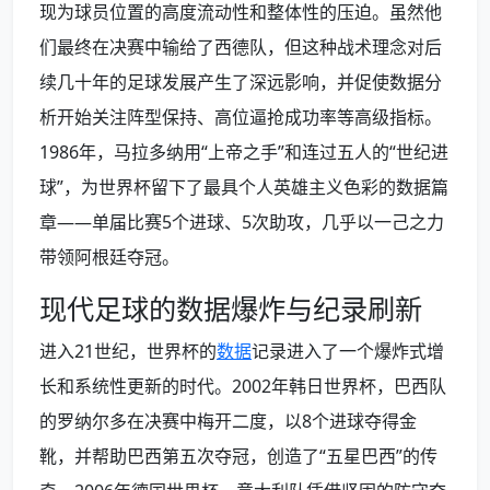
现为球员位置的高度流动性和整体性的压迫。虽然他
们最终在决赛中输给了西德队，但这种战术理念对后
续几十年的足球发展产生了深远影响，并促使数据分
析开始关注阵型保持、高位逼抢成功率等高级指标。
1986年，马拉多纳用“上帝之手”和连过五人的“世纪进
球”，为世界杯留下了最具个人英雄主义色彩的数据篇
章——单届比赛5个进球、5次助攻，几乎以一己之力
带领阿根廷夺冠。
现代足球的数据爆炸与纪录刷新
进入21世纪，世界杯的
数据
记录进入了一个爆炸式增
长和系统性更新的时代。2002年韩日世界杯，巴西队
的罗纳尔多在决赛中梅开二度，以8个进球夺得金
靴，并帮助巴西第五次夺冠，创造了“五星巴西”的传