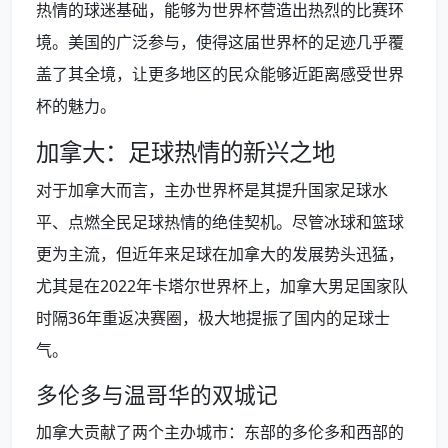
热情的球迷基础，能够为世界杯营造出热烈的比赛环
境。美国的广泛参与，使得这届世界杯的足迹几乎覆
盖了其全境，让更多地区的民众能够近距离感受世界
杯的魅力。
加拿大：足球热情的新兴之地
对于加拿大而言，主办世界杯是其提升国家足球水
平、点燃全民足球热情的绝佳契机。尽管冰球和篮球
更为主流，但近年来足球在加拿大的发展势头迅猛，
尤其是在2022年卡塔尔世界杯上，加拿大男足国家队
时隔36年重返决赛圈，极大地提振了国内的足球士
气。
多伦多与温哥华的双城记
加拿大贡献了两个主办城市：东部的多伦多和西部的