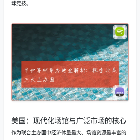
球竞技。
美国：现代化场馆与广泛市场的核心
作为联合主办国中经济体量最大、场馆资源最丰富的