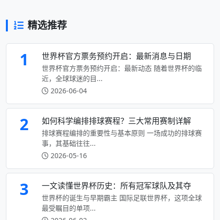
精选推荐
1
世界杯官方票务预约开启：最新消息与日期
世界杯官方票务预约开启：最新动态 随着世界杯的临
近，全球球迷的目...
2026-06-04
2
如何科学编排排球赛程？三大常用赛制详解
排球赛程编排的重要性与基本原则 一场成功的排球赛
事，其基础往往...
2026-05-16
3
一文读懂世界杯历史：所有冠军球队及其夺
世界杯的诞生与早期霸主 国际足联世界杯，这项全球
最受瞩目的单项...