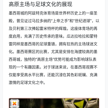
高原主场与足球文化的展现
墨西哥城的阿兹特克体育场是世界杯历史上的一座圣
殿，曾见证过马拉多纳的“上帝之手”和“世纪进球”，以
及贝利第三次捧起雷米特杯的辉煌。这座体育场的再
度启用，充满了历史传承的意味。瓜达拉哈拉和蒙特
雷同样是墨西哥的足球重镇，拥有狂热的主场球迷文
化。墨西哥赛区的比赛，尤其是安排在海拔较高的墨
西哥城，独特的“高原主场”优势可能成为影响球队表
现的一个有趣因素。对于球迷来说，在墨西哥观赛不
仅能享受高水平比赛，还能沉浸在其色彩斑斓、充满
激情的足球文化之中。