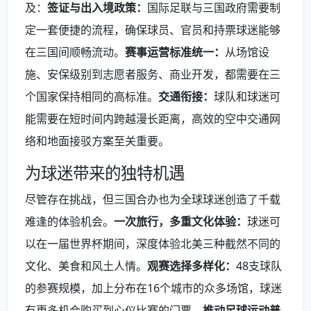
及：
签证与出入境政策：
国际足联与三国政府需要制
定一套便捷的流程，确保球员、官员和持票球迷能够
在三国间顺畅流动。
赛事运营标准统一：
从场馆设
施、安保级别到志愿者服务、商业开发，都需要在三
个国家保持相同的高标准。
交通衔接：
球队和球迷可
能需要在短时间内跨越漫长距离，高效的空中交通网
络和地面接驳方案至关重要。
为球迷带来的独特机遇
尽管存在挑战，但三国合办也为全球球迷创造了千载
难逢的体验机会。
一次旅行，多重文化体验：
球迷可
以在一届世界杯期间，深度体验北美三种截然不同的
文化、美食和风土人情。
观赛选择多样化：
48支球队
的参赛规模，加上分布在16个城市的众多场馆，球迷
有更多机会购买到心仪比赛的门票。
推动足球运动普