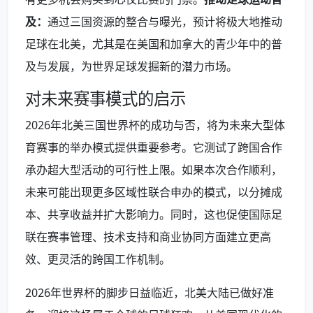
及：
通过三国资源的整合与曝光，预计将极大地推动
足球在北美，尤其是在美国和加拿大的青少年中的普
及与发展，为世界足球发掘新的潜力市场。
对未来赛事模式的启示
2026年北美三国世界杯的成功与否，将为未来大型体
育赛事的举办模式提供重要参考。它测试了跨国合作
承办超大型活动的可行性上限。如果本次合作顺利，
未来可能出现更多区域性联合申办的模式，以分摊成
本、共享收益并扩大影响力。同时，这也促使国际足
联在赛事管理、技术支持和商业协同方面建立更高
效、更灵活的跨国工作机制。
2026年世界杯的脚步日益临近，北美大陆已做好准