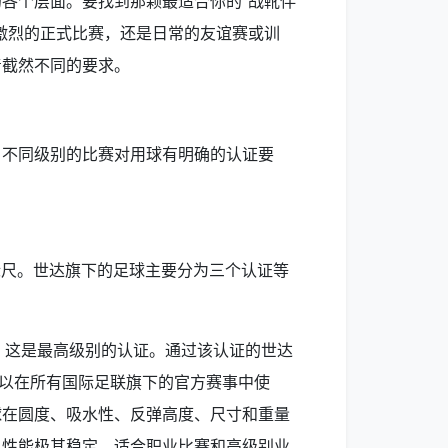
各个层面。要找到那颗最适合你的“战靴伴
激烈的正式比赛，还是日常的友谊赛或训
着截然不同的要求。
。不同级别的比赛对用球有明确的认证要
标尺。世达旗下的足球主要分为三个认证等
：这是最高级别的认证。通过该认证的世达
可以在所有国际足联旗下的官方赛事中使
球在圆度、吸水性、反弹高度、尺寸和重量
，性能极其稳定，适合职业比赛和高级别业