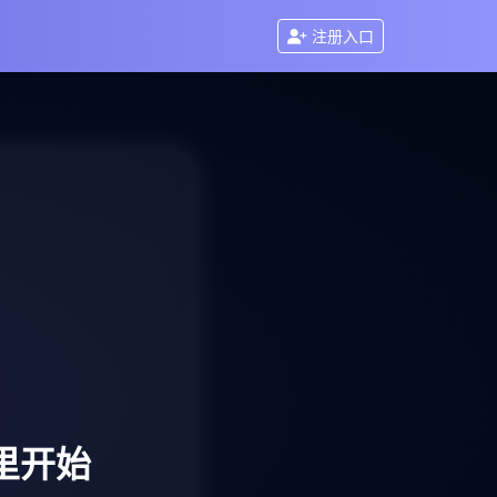
注册入口
里开始