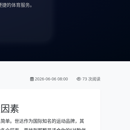
便捷的体育服务。
2026-06-06 08:00
73 次阅读
量因素
么简单。世达作为国际知名的运动品牌，其