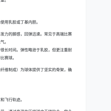
变重。
遍使用乳胶或丁基内胆。
爆发力的脚感，回弹迅速。常见于高端比赛
充气。
持很长时间。弹性略逊于乳胶，但更注重耐
的比赛球。
酯纤维制成）为球体提供了坚实的骨架，确
度和飞行轨迹。