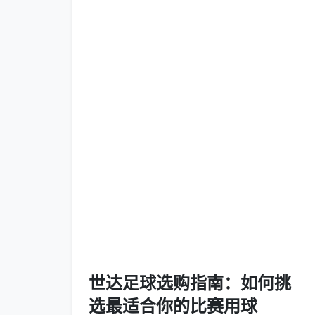
世达足球选购指南：如何挑
选最适合你的比赛用球