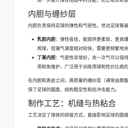
进一步提升球在雨战中的性能，防止吸水和
内胆与缠纱层
内胆负责保持足球的弹性和气密性。世达足球普
乳胶内胆
：弹性极佳，能提供更柔软、更具
用球，但漏气速度相对较快，需要更频繁地
丁基内胆
：气密性非常好，充一次气可以保
用和免维护，广泛用于训练用球和性价比高
在内胆和表皮之间，高质量的缠纱层（通常由聚
保了足球的圆度、结构稳定性和抗冲击能力。
制作工艺：机缝与热粘合
工艺决定了球体的拼接方式，直接影响足球的圆