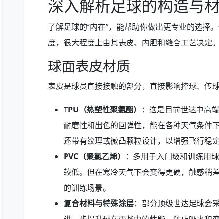
深入解析足球的构造与
了解足球的“内在”，能帮助你做出更专业的选择
度，很大程度上由其表皮、内胆和缝合工艺决定
球面表皮材质
表皮是球员直接接触的部分，直接影响控球、传
TPU（热塑性聚氨酯）
：这是目前世达中高
耐磨性和出色的回弹性，能在各种天气条件下
还带有纹理或微凸颗粒设计，以增强飞行稳
PVC（聚氯乙烯）
：多用于入门级和训练用球
较低。但在寒冷天气下会变得更硬，触感稍
的训练场景。
复合材料与特殊涂层
：部分顶级世达足球会