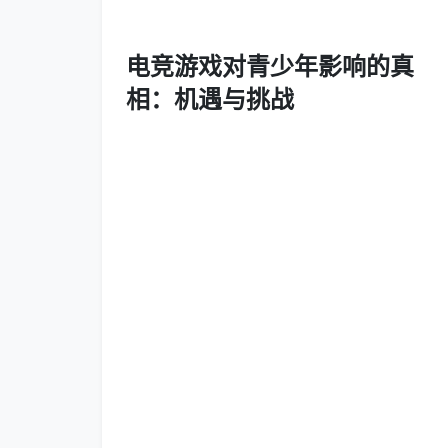
电竞游戏对青少年影响的真
相：机遇与挑战