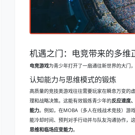
机遇之门：电竞带来的多维
电竞游戏
为青少年打开了一扇通往新世界的大门
认知能力与思维模式的锻炼
高质量的竞技类游戏往往需要玩家在瞬息万变的
理和战略决策。这能有效锻炼青少年的
反应速度
能力
。例如，在MOBA（多人在线战术竞技）游
能冷却时间、预判对手行动并与队友沟通协作，
思维和临场应变能力
。