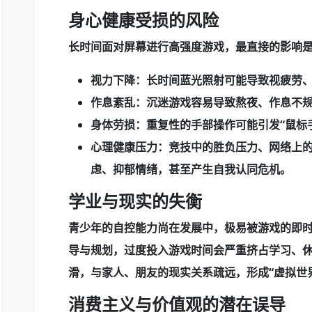
身心健康受损的风险
长时间面对屏幕进行高强度游戏，最直接的影响
视力下降
：长时间蓝光照射可能导致视疲劳
作息紊乱
：沉迷游戏容易导致熬夜、作息不
身体劳损
：重复性的手部操作可能引发“鼠标
心理健康压力
：竞技中的胜负压力、网络上
虑、抑郁情绪，甚至产生自我认同危机。
学业与现实的失衡
青少年的自控能力尚在发展中，极易被游戏的即
导与规划，过度投入游戏时间会严重
挤占学习、
滑，与家人、朋友的现实关系疏远，形成“虚拟世
消费主义与价值观的潜在误导