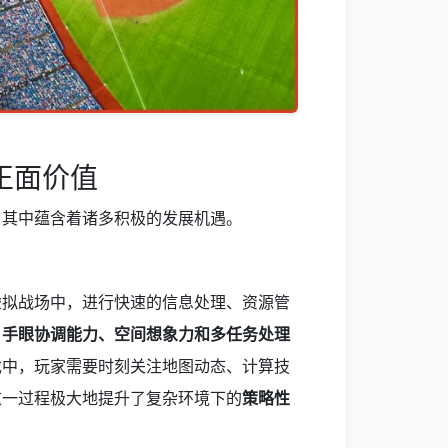
正面价值
，其中蕴含着诸多积极的发展机遇。
虚拟战场中，进行快速的信息处理、资源管
、手眼协调能力、空间想象力和多任务处理
戏中，玩家需要时刻关注地图动态、计算技
这一过程极大地提升了复杂环境下的
策略性