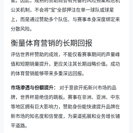
象。因此，成熟的赞助商会有完备的风险预案和危机
公关机制，不会将“宝”全部押注在单一球队或球星
上，而是通过赞助多个队伍、与赛事本身深度绑定来
分散风险。
衡量体育营销的长期回报
评估世界杯赞助的成效，不能仅看赛事期间的声量峰
值和短期销量提升，更应关注其长期战略价值。成功
的体育营销能够带来多重深远回报。
市场渗透与份额提升：
对于意欲开拓新兴市场的品
牌，世界杯是绝佳的跳板。赛事在非洲、亚洲、中东
等地区拥有巨大影响力，赞助身份能快速提升品牌在
新市场的知名度和信誉度，为渠道拓展和业务增长铺
平道路。