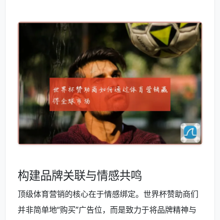
构建品牌关联与情感共鸣
顶级体育营销的核心在于情感绑定。世界杯赞助商们
并非简单地“购买”广告位，而是致力于将品牌精神与