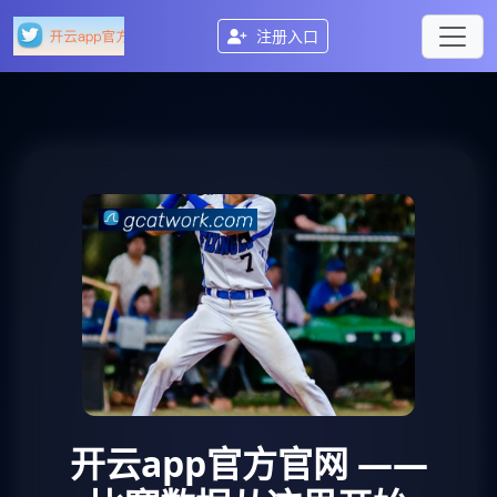
注册入口
开云app官方官网
——