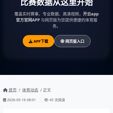
比赛数据从这里开始
覆盖实时赛事、专业数据、高清视频，
开云app
官方官网APP
与网页版为您提供便捷的体育服
务。
APP下载
网页版入口
首页
/
体育动态
/ 正文
2026-05-16 08:01
45 次阅读