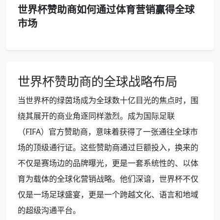
世界杯赞助商如何通过体育营销赢得全球
市场
世界杯赞助商的全球战略布局
当世界杯的绿茵场成为全球数十亿目光的焦点时，围
绕其展开的商业角逐同样激烈。成为国际足联
（FIFA）官方赞助商，意味着获得了一张通往全球市
场的顶级通行证。这些赞助商通过巨额投入，换来的
不仅是赛场边的品牌曝光，更是一套系统性的、以体
育为载体的全球化营销战略。他们深谙，世界杯不仅
仅是一场足球盛宴，更是一个跨越文化、语言和地域
的超级沟通平台。