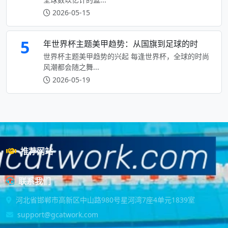
2026-05-15
5
年世界杯主题美甲趋势：从国旗到足球的时
世界杯主题美甲趋势的兴起 每逢世界杯，全球的时尚
风潮都会随之舞...
2026-05-19
推荐网站
联系我们
河北省邯郸市高新区中山路980号星河湾7座4单元1839室
support@gcatwork.com