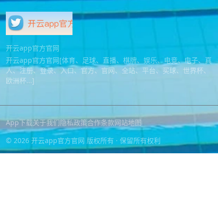
开云app官方官网
开云app官方官网[体育、足球、直播、棋牌、娱乐、电竞、电子、真
人、注册、登录、入口、官方、官网、全站、平台、买球、世界杯、
欧洲杯...]
App下载
关于我们
隐私政策
合作条款
网站地图
© 2026 开云app官方官网 版权所有 · 保留所有权利