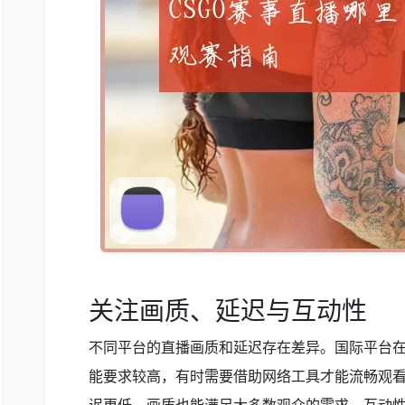
关注画质、延迟与互动性
不同平台的直播画质和延迟存在差异。国际平台
能要求较高，有时需要借助网络工具才能流畅观
迟更低，画质也能满足大多数观众的需求。互动