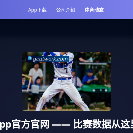
App下载
公司介绍
体育动态
pp官方官网
—— 比赛数据从这