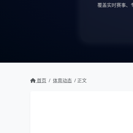
覆盖实时赛事、
首页
/
体育动态
/ 正文